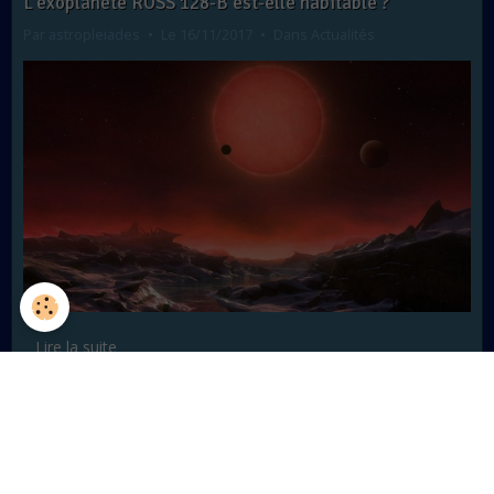
L'exoplanète ROSS 128-B est-elle habitable ?
Par
astropleiades
Le 16/11/2017
Dans
Actualités
Lire la suite
Fin de mission pour Cassini !
Par
astropleiades
Le 18/09/2017
Dans
Actualités