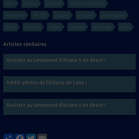
2015
Intelsat
Eutelsat
EUTELSAT 8 West B
Intelsat 34
VA 225
Guyane
mission
Arianespace
fusée
Ariane 5
orbite
satellite
décollage
terre
Articles similaires
Assistez au lancement d'Ariane 5 en direct !
Inédit: photos de l'éclipse de Lune !
Assistez au lancement d'Ariane 5 en direct !
Partager
Facebook
Twitter
Email