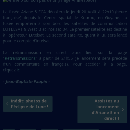
La fusée Ariane 5 ECA décollera le Jeudi 20 Août à 22h10 (heure
française) depuis le Centre spatial de Kourou, en Guyane. La
fusée emportera à son bord les satellites de communication
EUTELSAT 8 West B et Intelsat 34. Le premier satellite est destiné
à l'opérateur Eutelsat. Le second satellite, quant à lui, sera lancé
pour le compte d'Intelsat.
La retransmission en direct aura lieu sur la page
"
Retransmissions
" à partir de 21h55 (le lancement sera précédé
d'un commentaire en français). Pour accéder à la page,
cliquez
ici
.
- Jean-Baptiste Faupin -
Inédit: photos de
Assistez au
l'éclipse de Lune !
lancement
d'Ariane 5 en
direct !