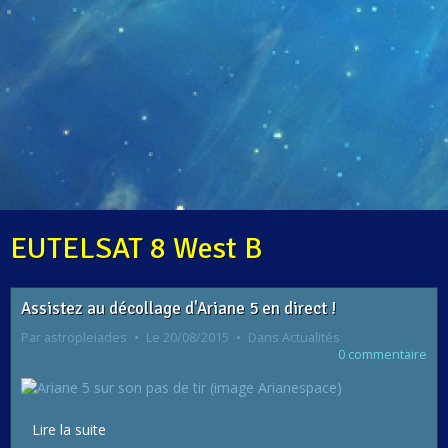
EUTELSAT 8 West B
Assistez au décollage d'Ariane 5 en direct !
Par
astropleiades
Le 20/08/2015
Dans
Actualités
0 commentaire
Lire la suite