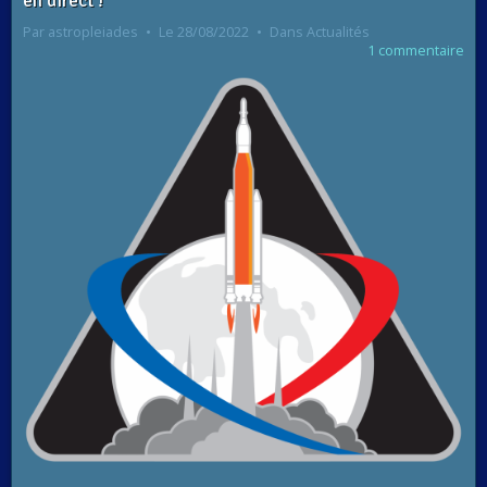
en direct !
Par
astropleiades
Le 28/08/2022
Dans
Actualités
1 commentaire