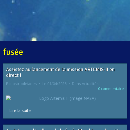
fusée
Assistez au lancement de la mission ARTEMIS-II en
direct !
Par
astropleiades
Le 01/04/2026
Dans
Actualités
0 commentaire
Lire la suite