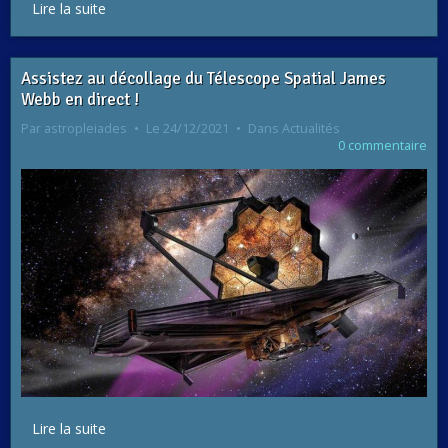
Lire la suite
Assistez au décollage du Télescope Spatial James
Webb en direct !
Par
astropleiades
Le 24/12/2021
Dans
Actualités
0 commentaire
Lire la suite