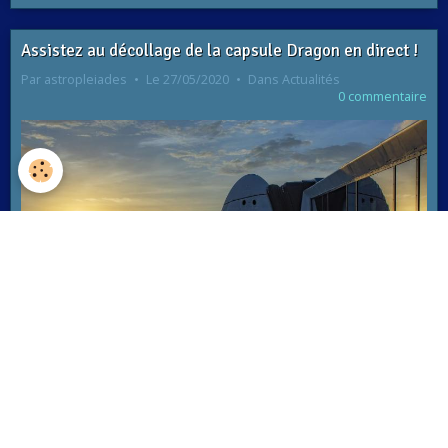
Assistez au décollage de la capsule Dragon en direct !
Par
astropleiades
Le 27/05/2020
Dans
Actualités
0 commentaire