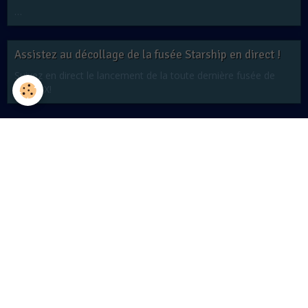
…
Assistez au décollage de la fusée Starship en direct !
Suivez en direct le lancement de la toute dernière fusée de
Space X!
Partager
Facebook
Twitter
Email
Ajouter un commentaire
Nom
E-mail