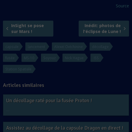
Source
InSight se pose
Inédit: photos de
sur Mars !
l'éclipse de Lune !
capsule
lancement
Alexeï Ovtchinine
décollage
fusée
MS-10
Soyouz
Nick Hague
ISS
Station Spatiale
Articles similaires
Un décollage raté pour la fusée Proton !
…
Assistez au décollage de la capsule Dragon en direct !