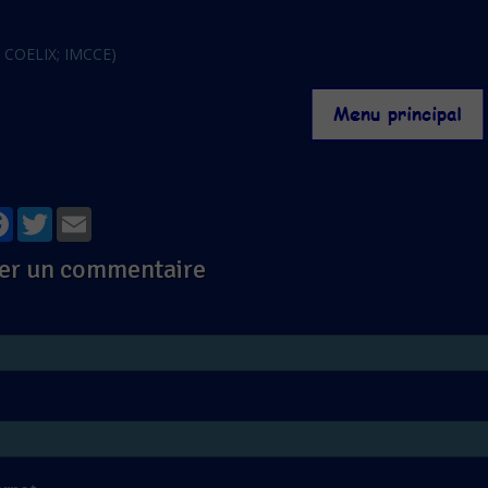
: COELIX; IMCCE)
tager
Facebook
Twitter
Email
er un commentaire