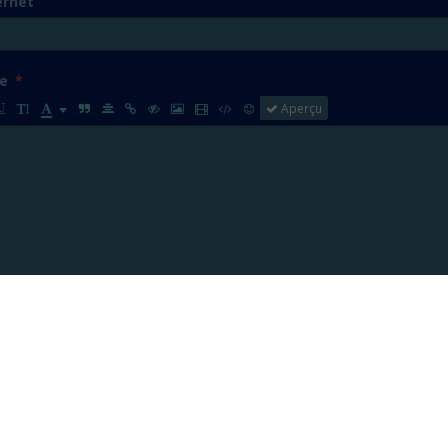
ernet
e
Aperçu