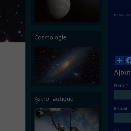
(sources
Cosmologie
Par
Ajout
Nom
Astronautique
E-mail