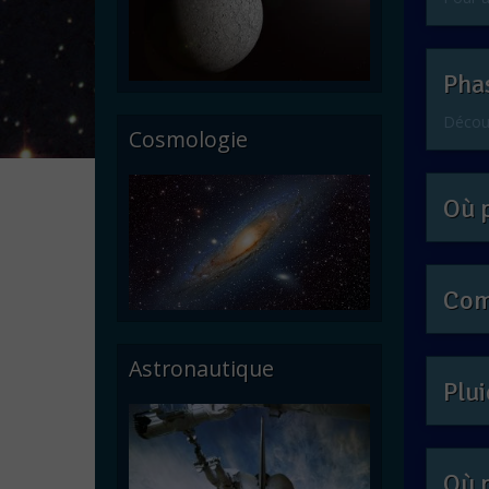
Phas
Découv
Cosmologie
Où p
Comè
Astronautique
Plui
Où p