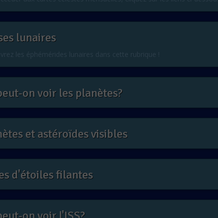
es lunaires
rez les éphémérides lunaires dans cette rubrique !
eut-on voir les planètes?
tes et astéroïdes visibles
es d'étoiles filantes
eut-on voir l'ISS?