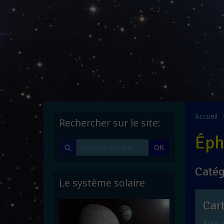
Accueil
Rechercher sur le site:
Éph
OK
Catég
Le système solaire
Cart
Pour a