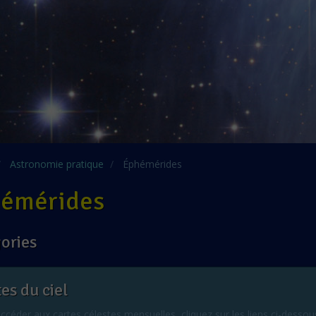
Astronomie pratique
Éphémérides
émérides
ories
es du ciel
ccéder aux cartes célestes mensuelles, cliquez sur les liens ci-dessou