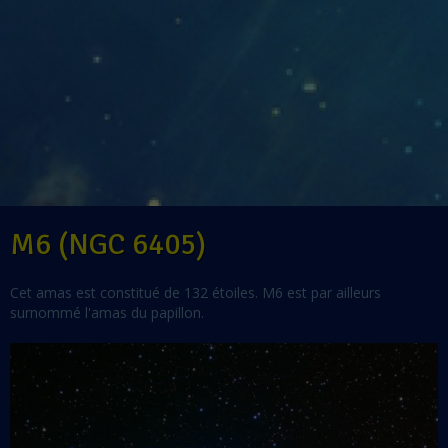
M6 (NGC 6405)
Cet amas est constitué de 132 étoiles. M6 est par ailleurs
surnommé l'amas du papillon.