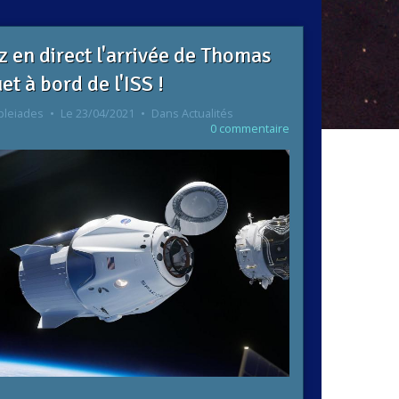
z en direct l'arrivée de Thomas
et à bord de l'ISS !
pleiades
Le 23/04/2021
Dans
Actualités
0 commentaire