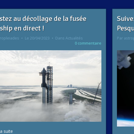
stez au décollage de la fusée
Suive
ship en direct !
Pesqu
ropleiades
Le 20/04/2023
Dans
Actualités
Par
astro
0 commentaire
la suite