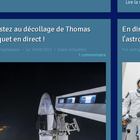
Lire la 
istez au décollage de Thomas
En di
uet en direct !
l'ast
ropleiades
Le 19/04/2021
Dans
Actualités
Par
astro
1 commentaire