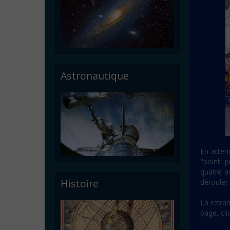
Astronautique
En atten
"point p
quatre a
Histoire
dérouler 
La retran
page, cl