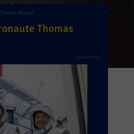
te Thomas Pesquet
stronaute Thomas
0 commentaire