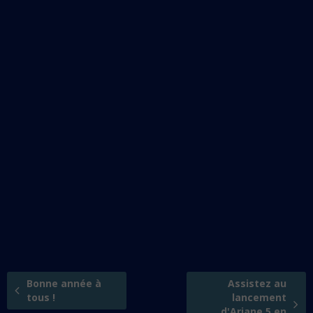
Bonne année à
Assistez au
tous !
lancement
d'Ariane 5 en