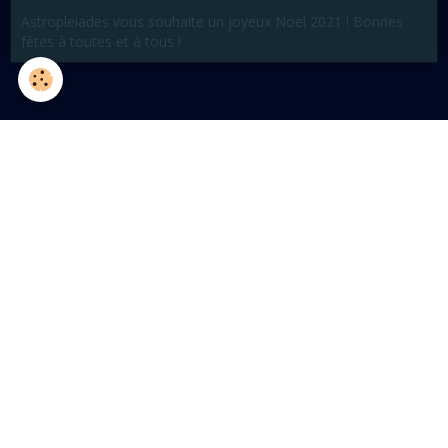
Astropleiades vous souhaite un joyeux Noël 2021 ! Bonnes
fêtes à toutes et à tous !
Partager
Facebook
Twitter
Email
Ajouter un commentaire
Nom
E-mail
Site Internet