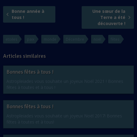
Bonne année à
Une sœur de la
tous !
Terre a été
découverte !
etoiles
paix
monde
Décembre
noël
fêtes
Articles similaires
Bonnes fêtes à tous !
Astropleiades vous souhaite un joyeux Noël 2021 ! Bonnes
fêtes à toutes et à tous !
Bonnes fêtes à tous !
Astropleiades vous souhaite un joyeux Noël 2017! Bonnes
fêtes à toutes et à tous!