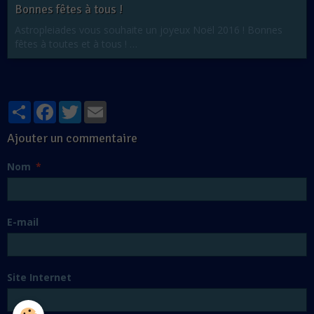
Bonnes fêtes à tous !
Astropleiades vous souhaite un joyeux Noël 2016 ! Bonnes
fêtes à toutes et à tous ! …
Partager
Facebook
Twitter
Email
Ajouter un commentaire
Nom
E-mail
Site Internet