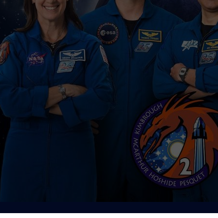
tropleiades@live.fr
http://www.astropleiades.fr/pages/multimedia/retr