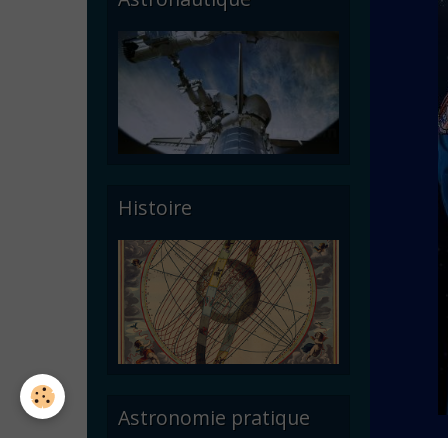
Histoire
Astronomie pratique
lequipeas