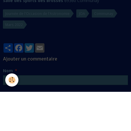
Salle des Sports des Brosses
69360 Communay
Journée de l'Occasion de l'Astronomie
JOA
Communay
Mars 2022
Partager
Facebook
Twitter
Email
Ajouter un commentaire
Nom
E-mail
Site Internet