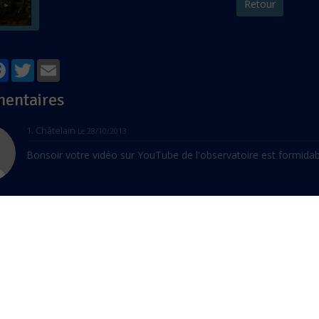
Retour
tager
Facebook
Twitter
Email
entaires
1.
Châtelain
Le 28/10/2013
Bonsoir votre vidéo sur YouTube de l'observatoire est formidabl
er un commentaire