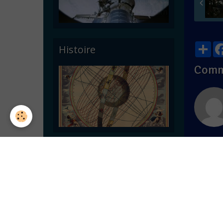
Par
Histoire
Comm
Ajout
Astronomie pratique
Nom
E-mail