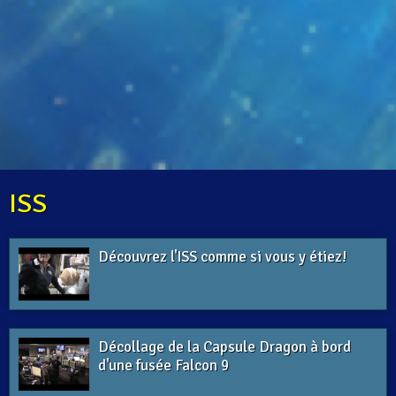
ISS
Découvrez l'ISS comme si vous y étiez!
Décollage de la Capsule Dragon à bord
d'une fusée Falcon 9