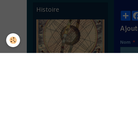
Histoire
Par
Ajout
Nom
E-mail
Astronomie pratique
Site Int
Messag