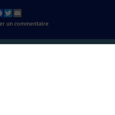
tager
Facebook
Twitter
Email
er un commentaire
ernet
e
Aperçu