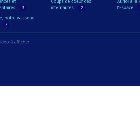
ences et
Coups de coeur des
Auriol à la
ntaires
internautes
l'Espace
3
2
e, notre vaisseau
7
déo à afficher.