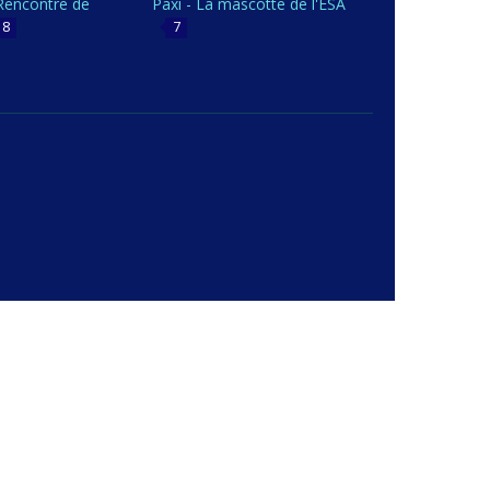
 Rencontre de
Paxi - La mascotte de l'ESA
8
7