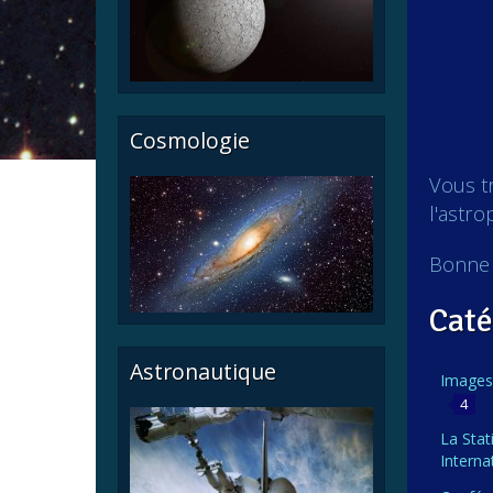
Cosmologie
Vous tr
l'astro
Bonne 
Caté
Astronautique
Images
4
La Stat
Interna