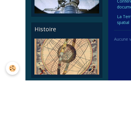
Confér
docume
La Terr
spatial
Histoire
Aucune vi
Astronomie pratique