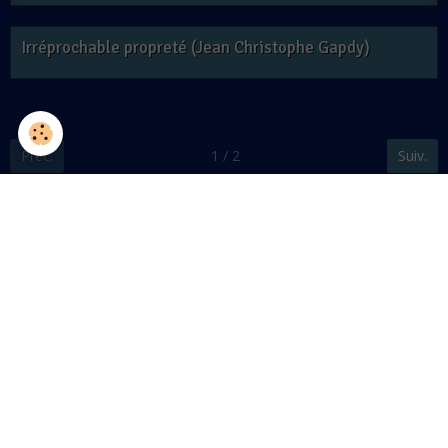
Irréprochable propreté (Jean Christophe Gapdy)
Préc.
1 / 2
Suiv.
Partager
Facebook
Twitter
Email
Ajouter un commentaire
Nom
E-mail