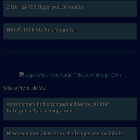
2026 IGARSS Hyperwall Schedule
NASA’s IXPE Studies Magnetar
Site officiel du VLT
Astronomers find strongest evidence yet that
Betelgeuse has a companion
New ‘exomoon’ detection challenges cosmic labels