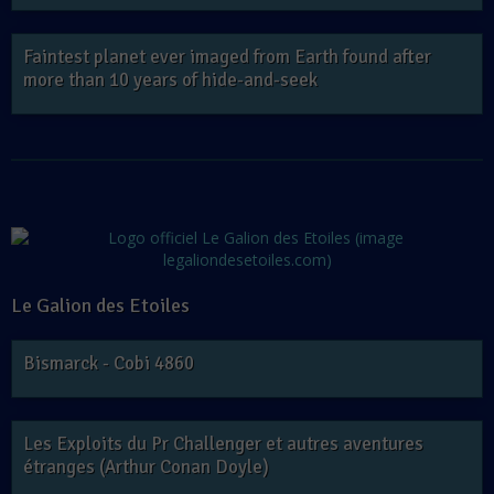
Faintest planet ever imaged from Earth found after
more than 10 years of hide-and-seek
Le Galion des Etoiles
Bismarck - Cobi 4860
Les Exploits du Pr Challenger et autres aventures
étranges (Arthur Conan Doyle)