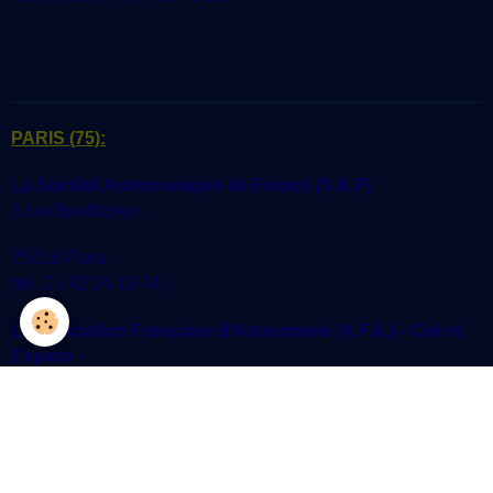
PARIS (75):
La Société Astronomique de France (S.A.F)
3 rue Beethoven,
75016 Paris
(tel. 01 42 24 13 74 )
L'Association Française d'Astronomie (A.F.A.) - Ciel et
Espace -
17, rue Emile Deutsch de la Meurthe,
75014 Paris
(tel. 01 45 89 81 44)