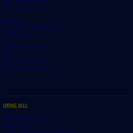
117, rue du Caquet
60150 Chevincourt
MARS 60
10, rue du Bosquet du Prince
60300 Senlis
Randonnée Céleste
Mairie
18, rue Jean Charron
60440 Boissy-Fresnois
ORNE
(61):
Astroclub de France
Observatoire
61560 Saint-Aubin-de-Courteraie