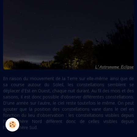
En raison du mouvement de la Terre sur elle-même ainsi que de
sa course autour du Soleil, les constellations semblent se
déplacer d'Est en Ouest, chaque nuit durant. Au fil des mois et des
saisons, il est donc possible d'observer différentes constellations.
D'une année sur l'autre, le ciel reste toutefois le même. On peut
ajouter que la position des constellations varie dans le ciel en
fonction du lieu d'observation : les constellations visibles depuis
l'hémisphère Nord diffèrent donc de celles visibles depuis
l'hémisphère Sud.