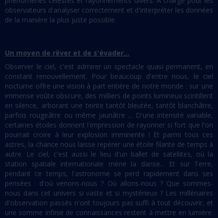
phénomènes célestes et rayonnements divers. A charge pour les
observateurs d'analyser correctement et d'interpréter les données
de la manière la plus juste possible.
Un moyen de rêver et de s'évader...
Observer le ciel, c'est admirer un spectacle quasi permanent, en
constant renouvellement. Pour beaucoup d'entre nous, le ciel
nocturne offre une vision à part entière de notre monde : sur une
immense voûte obscure, des milliers de points lumineux scintillent
en silence, arborant une teinte tantôt bleutée, tantôt blanchâtre,
parfois rougeâtre ou même jaunâtre ... D'une intensité variable,
certaines étoiles donnent l'impression de rayonner si fort que l'on
pourrait croire à leur explosion imminente ! Et parmi tous ces
astres, la chance nous laisse repérer une étoile filante de temps à
autre. Le ciel, c'est aussi le lieu d'un ballet de satellites, où la
station spatiale internationale mène la danse... Et sur Terre,
pendant ce temps, l'astronome se perd rapidement dans ses
pensées : d'où venons-nous ? Où allons-nous ? Que sommes-
nous dans cet univers si vaste et si mystérieux ? Les millénaires
d'observation passés n'ont toujours pas suffi à tout découvrir, et
une somme infinie de connaissances restent à mettre en lumière.