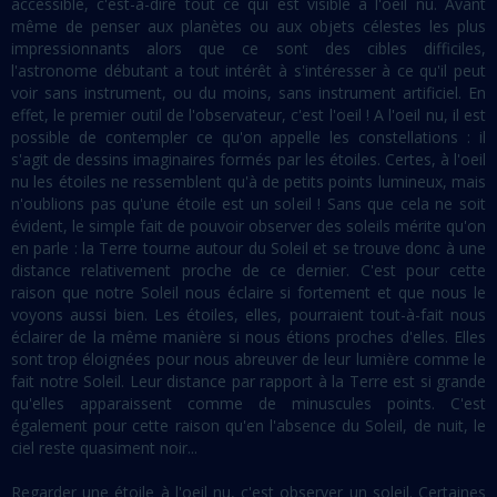
accessible, c'est-à-dire tout ce qui est visible à l'oeil nu. Avant
même de penser aux planètes ou aux objets célestes les plus
impressionnants alors que ce sont des cibles difficiles,
l'astronome débutant a tout intérêt à s'intéresser à ce qu'il peut
voir sans instrument, ou du moins, sans instrument artificiel. En
effet, le premier outil de l'observateur, c'est l'oeil ! A l'oeil nu, il est
possible de contempler ce qu'on appelle les constellations : il
s'agit de dessins imaginaires formés par les étoiles. Certes, à l'oeil
nu les étoiles ne ressemblent qu'à de petits points lumineux, mais
n'oublions pas qu'une étoile est un soleil ! Sans que cela ne soit
évident, le simple fait de pouvoir observer des soleils mérite qu'on
en parle : la Terre tourne autour du Soleil et se trouve donc à une
distance relativement proche de ce dernier. C'est pour cette
raison que notre Soleil nous éclaire si fortement et que nous le
voyons aussi bien. Les étoiles, elles, pourraient tout-à-fait nous
éclairer de la même manière si nous étions proches d'elles. Elles
sont trop éloignées pour nous abreuver de leur lumière comme le
fait notre Soleil. Leur distance par rapport à la Terre est si grande
qu'elles apparaissent comme de minuscules points. C'est
également pour cette raison qu'en l'absence du Soleil, de nuit, le
ciel reste quasiment noir...
Regarder une étoile à l'oeil nu, c'est observer un soleil. Certaines