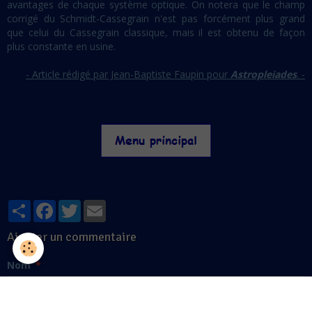
avantages de chaque système optique. On notera que le champ
corrigé du Schmidt-Cassegrain n'est pas forcément plus grand
que celui du Cassegrain classique, mais il est obtenu de façon
plus constante en usine.
- Article rédigé par Jean-Baptiste Faupin pour
Astropleiades
. -
Partager
Facebook
Twitter
Email
Ajouter un commentaire
Nom