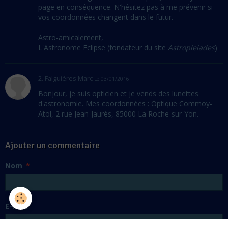
page en conséquence. N'hésitez pas à me prévenir si
vos coordonnées changent dans le futur.
Astro-amicalement,
L'Astronome Eclipse (fondateur du site
Astropleiades
)
2. Falguiéres Marc
Le 03/01/2016
Bonjour, je suis opticien et je vends des lunettes
d'astronomie. Mes coordonnées : Optique Commoy-
Atol, 2 rue Jean-Jaurès, 85000 La Roche-sur-Yon.
Ajouter un commentaire
Nom
E-mail