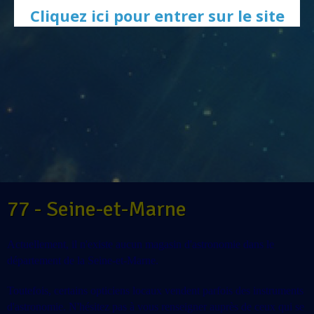
Cliquez ici pour entrer sur le site
77 - Seine-et-Marne
Actuellement, il n'existe aucun magasin d'astronomie dans le
département de la Seine-et-Marne.
Toutefois, certains opticiens locaux vendent parfois des instruments
d'astronomie. N'hésitez pas à vous renseigner auprès de ceux qui se