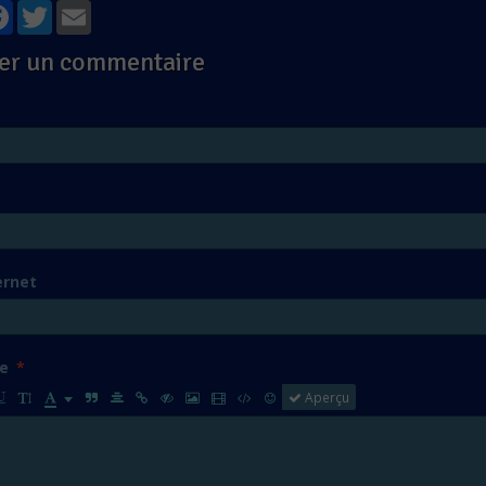
tager
Facebook
Twitter
Email
er un commentaire
ernet
e
Aperçu