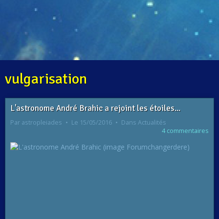
vulgarisation
L'astronome André Brahic a rejoint les étoiles...
Par
astropleiades
Le 15/05/2016
Dans
Actualités
4 commentaires