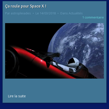
Ça roule pour Space X !
Par
astropleiades
Le 14/03/2018
Dans
Actualités
1 commentaire
Lire la suite