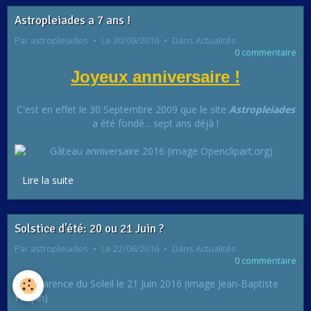
Astropleiades a 7 ans !
Par
astropleiades
Le 30/09/2016
Dans
Actualités
0 commentaire
Joyeux anniversaire !
C'est en effet le 30 Septembre 2009 que le site
Astropleiades
a été fondé... sept ans déjà !
Lire la suite
Solstice d'été: 20 ou 21 Juin ?
Par
astropleiades
Le 22/06/2016
Dans
Actualités
0 commentaire