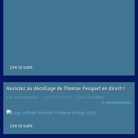
Lire la suite
Assistez au décollage de Thomas Pesquet en direct !
Par
astropleiades
Le 16/11/2016
Dans
Actualités
2 commentaires
Lire la suite