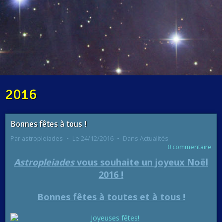
2016
Bonnes fêtes à tous !
Par
astropleiades
Le 24/12/2016
Dans
Actualités
0 commentaire
Astropleiades
vous souhaite un joyeux Noël
2016 !
Bonnes fêtes à toutes et à tous !