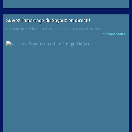
Suivez l'amarrage du Soyouz en direct !
Par
astropleiades
Le 19/11/2016
Dans
Actualités
1 commentaire