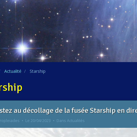
Actualité
Starship
rship
stez au décollage de la fusée Starship en dire
ropleiades
Le 20/04/2023
Dans
Actualités