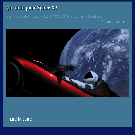
Ça roule pour Space X !
Par
astropleiades
Le 14/03/2018
Dans
Actualités
1 commentaire
Lire la suite