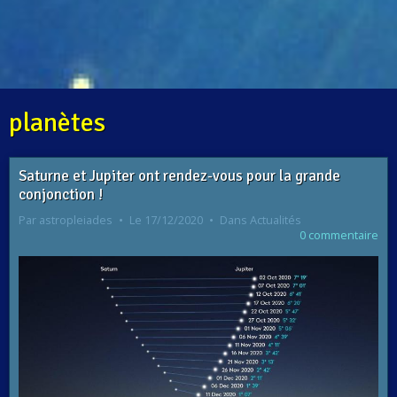
planètes
Saturne et Jupiter ont rendez-vous pour la grande
conjonction !
Par
astropleiades
Le 17/12/2020
Dans
Actualités
0 commentaire