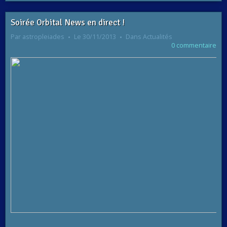
Soirée Orbital News en direct !
Par
astropleiades
Le 30/11/2013
Dans
Actualités
0 commentaire