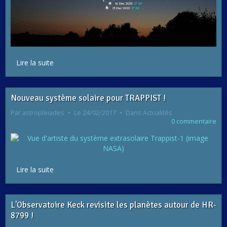
Lire la suite
Nouveau système solaire pour TRAPPIST !
Par
astropleiades
Le 24/02/2017
Dans
Actualités
0 commentaire
Lire la suite
L'Observatoire Keck revisite les planètes autour de HR-
8799 !