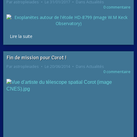
Par
astropleiades
Le 31/01/2017
Dans
Actualités
0 commentaire
Lire la suite
Fin de mission pour Corot !
Par
astropleiades
Le 20/06/2014
Dans
Actualités
0 commentaire