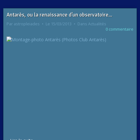
Antarès, ou la renaissance d'un observatoire...
Par
astropleiades
Le 15/03/2013
Dans
Actualités
0 commentaire