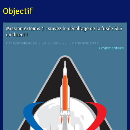
Objectif
Mission Artemis 1 : suivez le décollage de la fusée SLS
en direct !
Par
astropleiades
Le 28/08/2022
Dans
Actualités
1 commentaire