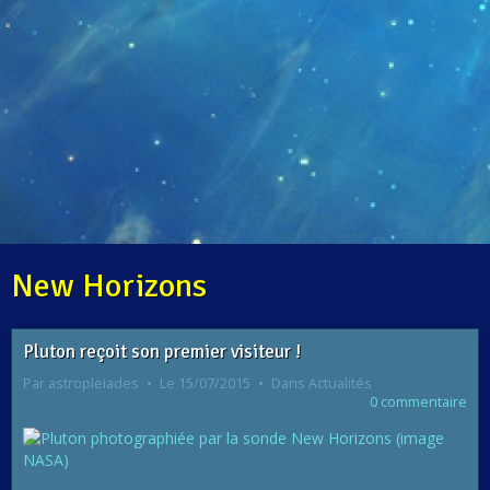
New Horizons
Pluton reçoit son premier visiteur !
Par
astropleiades
Le 15/07/2015
Dans
Actualités
0 commentaire