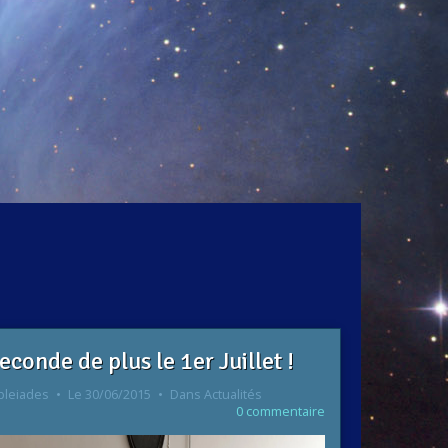
econde de plus le 1er Juillet !
pleiades
Le 30/06/2015
Dans
Actualités
0 commentaire