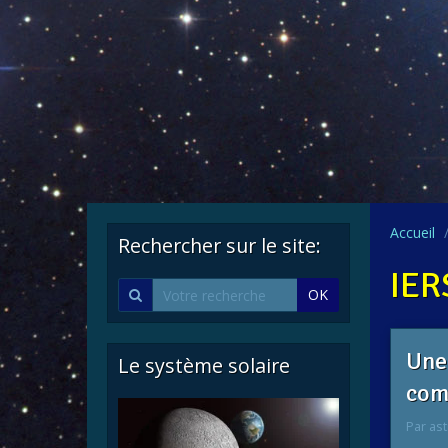
Accueil
Rechercher sur le site:
IER
OK
Une
Le système solaire
com
Par
ast