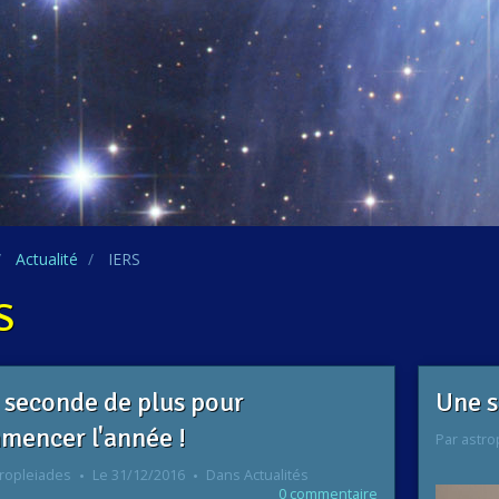
Actualité
IERS
S
 seconde de plus pour
Une s
mencer l'année !
Par
astro
ropleiades
Le 31/12/2016
Dans
Actualités
0 commentaire