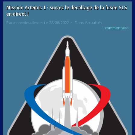
Mission Artemis 1 : suivez le décollage de la fusée SLS
en direct !
Par
astropleiades
Le 28/08/2022
Dans
Actualités
1 commentaire