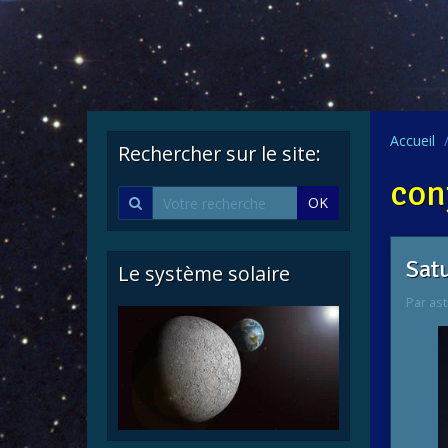
Accueil
Rechercher sur le site:
con
OK
Satu
Le système solaire
Par
ast