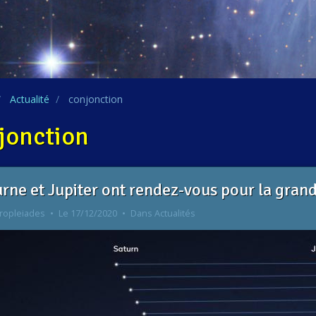
Actualité
conjonction
jonction
rne et Jupiter ont rendez-vous pour la grand
ropleiades
Le 17/12/2020
Dans
Actualités