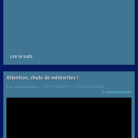
Lire la suite
Attention, chute de météorites !
Par
astropleiades
Le 15/02/2013
Dans
Actualités
2 commentaires