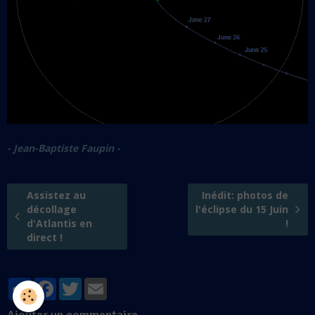
- Jean-Baptiste Faupin -
Assistez au
Inédit: photos de
décollage
l'éclipse du 15 Juin
d'Atlantis en
!
direct !
Partager
Facebook
Twitter
Email
Ajouter un commentaire