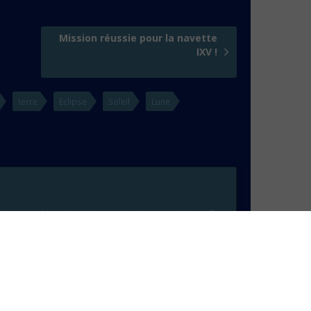
Mission réussie pour la navette
IXV !
terre
Eclipse
Soleil
Lune
urne, achevant ainsi une mission exceptionnelle