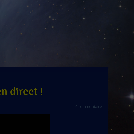
!
n direct !
0 commentaire