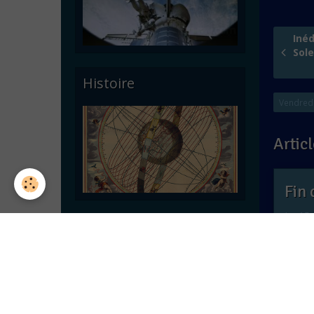
Inéd
Solei
Histoire
Vendredi
Articl
Fin 
Le 15 
Astronomie pratique
qui a 
Suiv
…