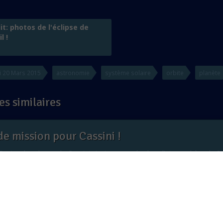
it: photos de l'éclipse de
l !
 20 Mars 2015
astronomie
système solaire
orbite
planète
es similaires
de mission pour Cassini !
Septembre, la sonde Cassini s'est consumée dans l'atmosphère de Sat
commencé il y a vingt ans...
ez l'éclipse totale de Soleil en direct !