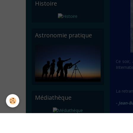
Histoire
Astronomie pratique
Ce soir,
Internati
La retran
Médiathèque
- Jean-B
La n
Articles divers