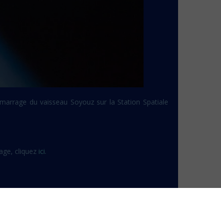
'amarrage du vaisseau Soyouz sur la Station Spatiale
page, cliquez
ici
.
Cassini reprend sa mission !