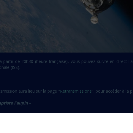
 à partir de 20h30 (heure française), vous pouvez suivre en direct l
onale (ISS).
smission aura lieu sur la page "
Retransmissions
". pour accéder à la 
aptiste Faupin -
avette décollera en 2011 !