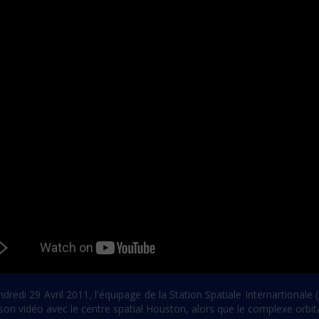
dredi 29 Avril 2011, l'équipage de la Station Spatiale Internartionale (
ison vidéo avec le centre spatial Houston, alors que le complexe orbit