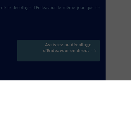
ammé le décollage d'Endeavour le même jour que ce
Assistez au décollage
d'Endeavour en direct !