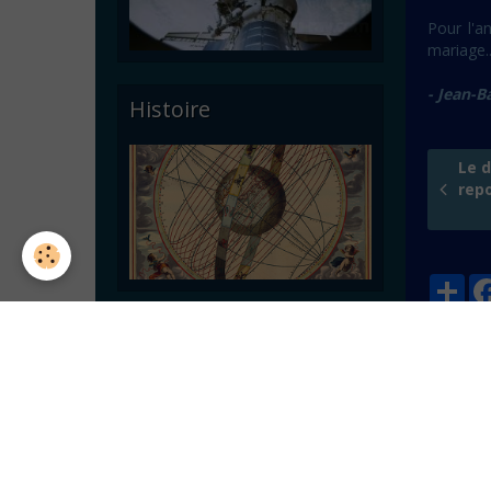
Pour l'a
mariage..
- Jean-B
Histoire
Le d
repo
Par
Ajout
Astronomie pratique
Nom
E-mail