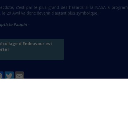
necdote, c'est par le plus grand des hasards si la NASA a progr
. le 29 Avril va donc devenir d'autant plus symbolique !
aptiste Faupin -
écollage d'Endeavour est
rté !
tager
Facebook
Twitter
Email
er un commentaire