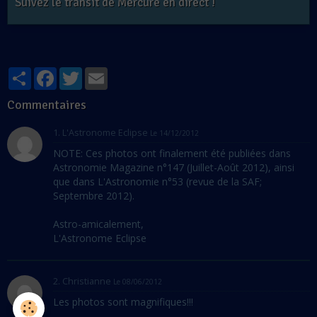
Suivez le transit de Mercure en direct !
Partager
Facebook
Twitter
Email
Commentaires
1.
L'Astronome Eclipse
Le 14/12/2012
NOTE: Ces photos ont finalement été publiées dans
Astronomie Magazine n°147 (Juillet-Août 2012), ainsi
que dans L'Astronomie n°53 (revue de la SAF;
Septembre 2012).
Astro-amicalement,
L'Astronome Eclipse
2. Christianne
Le 08/06/2012
Les photos sont magnifiques!!!