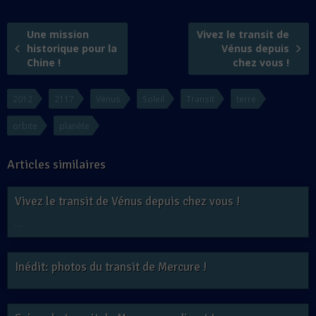
Une mission
Vivez le transit de
historique pour la
Vénus depuis
Chine !
chez vous !
2012
2117
Vénus
Soleil
Transit
terre
orbite
planète
Articles similaires
Vivez le transit de Vénus depuis chez vous !
…
Inédit: photos du transit de Mercure !