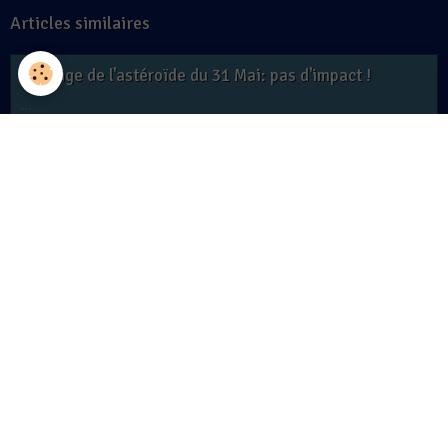
Articles similaires
Passage de l'astéroïde du 31 Mai: pas d'impact !
…
Astéroïde 2014 JO25: pas de panique !
Dans la nuit du 19 au 20 Avril, l'astéroïde 2014 JO25 passera à
1 800 000 km de la Terre. Pourtant, les astronomes sont
formels: il n'y a pas de menace!
Record: une Lune (très) jeune !
…
Partager
Facebook
Twitter
Email