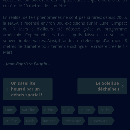
cratère de 20 mètres de diamètre...
En réalité, de tels phénomènes ne sont pas si rares: depuis 2005,
la NASA a recensé environ 300 explosions sur la Lune. L'impact
du 17 Mars a d'ailleurs été détecté grâce au programme
américain. Cependant, les traces qu'ils laissent au sol sont
souvent inobservables. Ainsi, il faudrait un télescope d'au moins 8
mètres de diamètre pour tenter de distinguer le cratère crée le 17
Mars !
- Jean-Baptiste Faupin -
Un satellite
Le Soleil se
heurté par un
déchaîne !
débris spatial !
Lune
satellite
orbite
terre
impact
roche
cratère
flash
lumière
télescope
observation