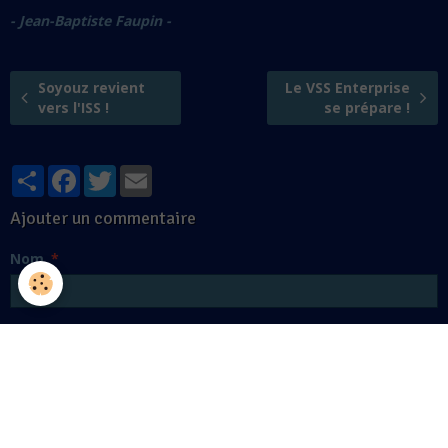
- Jean-Baptiste Faupin -
Soyouz revient
Le VSS Enterprise
vers l'ISS !
se prépare !
Partager
Facebook
Twitter
Email
Ajouter un commentaire
Nom
E-mail
Site Internet