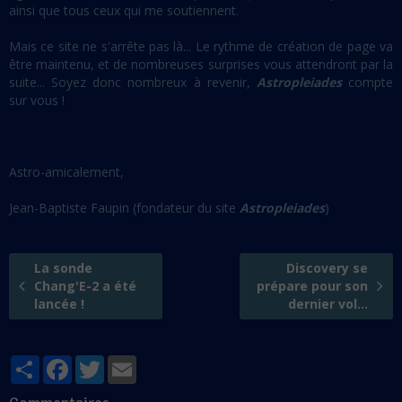
ainsi que tous ceux qui me soutiennent.
Mais ce site ne s'arrête pas là... Le rythme de création de page va
être maintenu, et de nombreuses surprises vous attendront par la
suite... Soyez donc nombreux à revenir,
Astropleiades
compte
sur vous !
Astro-amicalement,
Jean-Baptiste Faupin (fondateur du site
Astropleiades
)
La sonde
Discovery se
Chang'E-2 a été
prépare pour son
lancée !
dernier vol...
Partager
Facebook
Twitter
Email