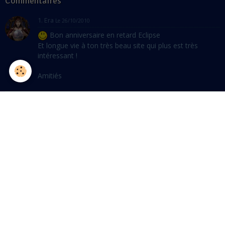
Commentaires
1. Era
Le 26/10/2010
Bon anniversaire en retard Eclipse
Et longue vie à ton très beau site qui plus est très
intéressant !
Amitiés
2. Sylvain
Le 15/10/2010
déjà le temps file! Bon site, et bon anniversaire et
longue vie à Astropleiades.
Bon courage Eclipse et merci pour ton travail
3. Tails
Le 09/10/2010
Bonjour!
Votre site est très intéressant
!!!