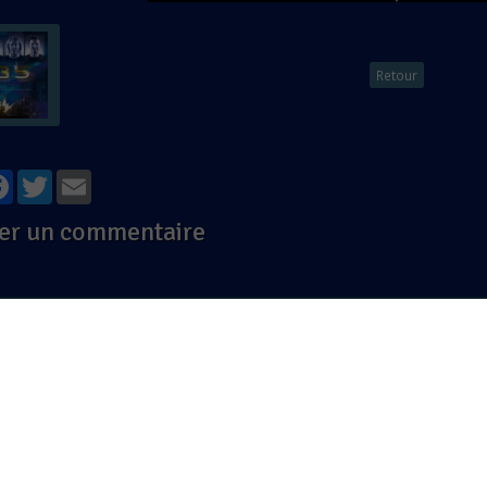
Retour
tager
Facebook
Twitter
Email
er un commentaire
ernet