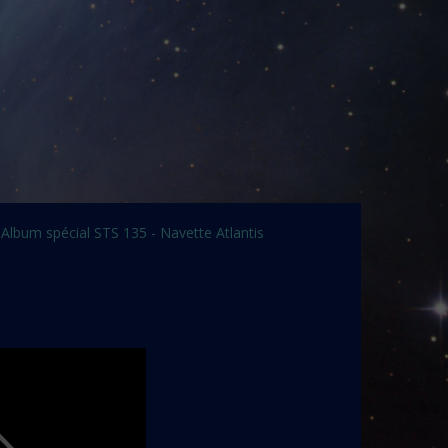
Album spécial STS 135 - Navette Atlantis