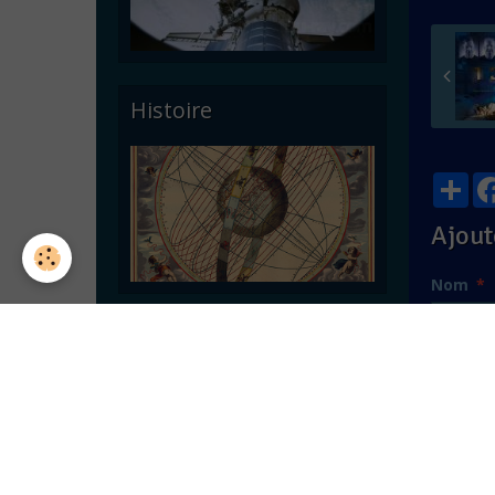
Histoire
Par
Ajout
Nom
Astronomie pratique
E-mail
Site Int