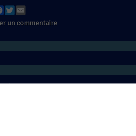
tager
Facebook
Twitter
Email
er un commentaire
ernet
e
Aperçu