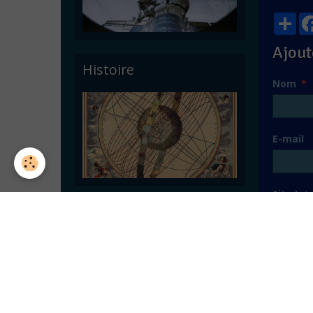
Par
Ajout
Histoire
Nom
E-mail
Site Int
Astronomie pratique
Messag