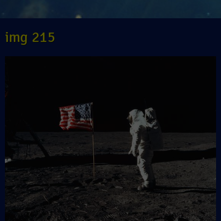
img 215