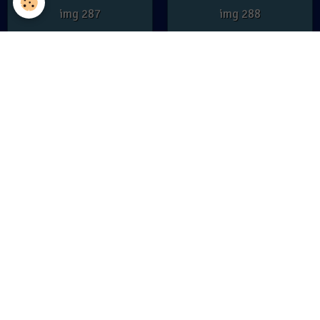
img 287
img 288
0 commentaire
0 commentaire
img 289
0 commentaire
Préc.
Suiv.